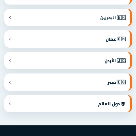
🇧🇭 البحرين
🇴🇲 عمان
🇯🇴 الأردن
🇪🇬 مصر
🌍 دول العالم