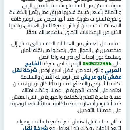
سوف تتمكن من الاستمتاع بخدمة غاية في الرقي
والأمانة بأسعار خيالية، فلديها فريق عمل يتميز بالكفاءة
والخبرة لسنوات طويلة، كما أنها تحرص على توفير كافة
المعدات الحديثة من أوناش وغيرها لنقل العفش، ولديها
الكثير من الإمكانيات الأخرى سنذكرها لك لاحقًا.
عملية نقل العفش من العمليات الدقيقة التي تحتاج إلى
متخصصين في المجال حتى يتمكنوا من نقله بأمان
وسلامة دون إحداث أي ضرر به، واذا اتصل
علي
0505222354
الرقم الخاص بشركة
الخليج
العربي
والتي تعد من افضل اسرع ارخص
شركة نقل
عفش بابو عريش
نحن نوفر لك الأمان والسلامة
لكافة الأغراض والبضائع المنقولة أيًا كان نوعها، فنحن
نعتمد على أحدث الأجهزة في عملنا، وكذلك نمتلك
عمالة ماهرة تتمتع بالكفاءة والمهارة في نقل العفش،
كما أننا نوفر أسعار مخفضة لكافة عملائنا، تابعنا وتعرف
على خدماتنا بالتفصيل.
تحتاج عملية نقل العفش لخبرة كبيرة لسلامة وصوله
لأبعد الأماكن ولذلك يتم التعامل مع
شركة نقل