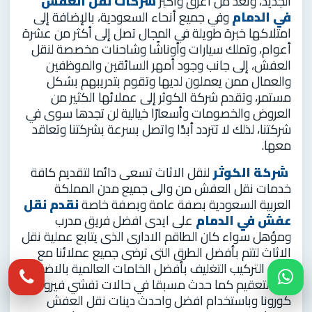
الجديد، وتعد من أعرق وأكبر
شركات نقل العفش
في الدمام
وفي جميع أنحاء السعودية، بالإضافة إلى
امتلاكها خبرة طويلة في المجال تصل إلى أكثر من عشرة
أعوام، وتملك سيارات وأوناشًا وشاحنات مخصصة لنقل
العفش، إلى جانب وجود أمهر السائقين والموظفين
والعمال ممن يعملون لديها وتقوم بتدريبهم بشكل
مستمر، وتقدم شركة الكوثر إلى عملائها الكثير من
العروض والخصومات وأسعارًا خيالية لن تجدها سوى في
شركتنا، لذلك لا تتردد أبدًا واتصل بسرعة بشركتنا وتعاقد
معها.
شركة الكوثر
لنقل الاثاث تسعى دائما لتقديم كافة
خدمات نقل العفش من والى جميع مدن المملكة
العربية السعودية بصفة عامة وبصفة خاصة
نقدم نقل
عفش في الدمام
على ايدى افضل فريق مدرب
ومؤهل سواء كان الطاقم الادارى الذى يتابع عملية نقل
الاثاث لتتم بأفضل الطرق التى ترضى جميع عملائنا مع
الفك التركيب التغليف بأفضل الخامات العالمية بالاضافة
الي التعقيم كما حدث مسبقا في حالات تفشي فيروس
كورونا وباستخدام افضل واحدث دينات نقل العفش