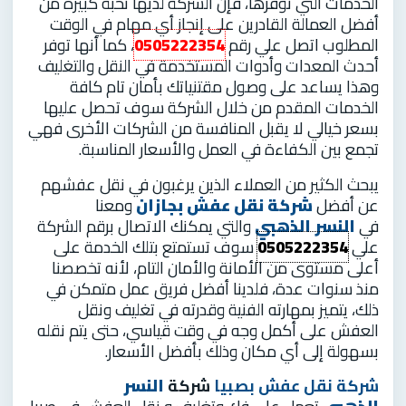
الخدمات التي توفرها، فإن الشركة لديها نخبة كبيرة من
أفضل العمالة القادرين على إنجاز أي مهام في الوقت
المطلوب اتصل علي رقم
0505222354
، كما أنها توفر
أحدث المعدات وأدوات المستخدمة في النقل والتغليف
وهذا يساعد على وصول مقتنياتك بأمان تام كافة
الخدمات المقدم من خلال الشركة سوف تحصل عليها
بسعر خيالي لا يقبل المنافسة من الشركات الأخرى فهي
تجمع بين الكفاءة في العمل والأسعار المناسبة.
يبحث الكثير من العملاء الذين يرغبون في نقل عفشهم
عن أفضل
شركة نقل عفش بجازان
ومعنا
في
النسر الذهبي
والتي يمكنك الاتصال برقم الشركة
علي
0505222354
سوف تستمتع بتلك الخدمة على
أعلى مستوى من الأمانة والأمان التام، لأنه تخصصنا
منذ سنوات عدة، فلدينا أفضل فريق عمل متمكن في
ذلك، يتميز بمهارته الفنية وقدرته في تغليف ونقل
العفش على أكمل وجه في وقت قياسي، حتى يتم نقله
بسهولة إلى أي مكان وذلك بأفضل الأسعار.
شركة نقل عفش بصبيا
شركة
النسر