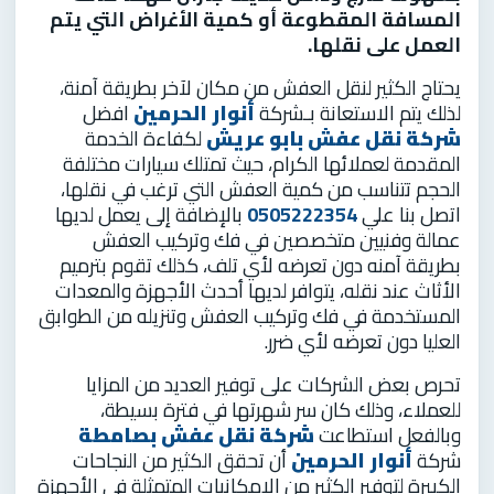
المسافة المقطوعة أو كمية الأغراض التي يتم
العمل على نقلها.
يحتاج الكثير لنقل العفش من مكان لآخر بطريقة آمنة،
لذلك يتم الاستعانة بـشركة
أنوار الحرمين
افضل
شركة نقل عفش بابو عريش
لكفاءة الخدمة
المقدمة لعملائها الكرام، حيث تمتلك سيارات مختلفة
الحجم تتناسب من كمية العفش التي ترغب في نقلها،
اتصل بنا علي
0505222354
بالإضافة إلى يعمل لديها
عمالة وفنيين متخصصين في فك وتركيب العفش
بطريقة آمنه دون تعرضه لأي تلف، كذلك تقوم بترميم
الأثاث عند نقله، يتوافر لديها أحدث الأجهزة والمعدات
المستخدمة في فك وتركيب العفش وتنزيله من الطوابق
العليا دون تعرضه لأي ضرر.
تحرص بعض الشركات على توفير العديد من المزايا
للعملاء، وذلك كان سر شهرتها في فترة بسيطة،
وبالفعل استطاعت
شركة نقل عفش بصامطة
شركة
أنوار الحرمين
أن تحقق الكثير من النجاحات
الكبيرة لتوفير الكثير من الإمكانيات المتمثلة في الأجهزة