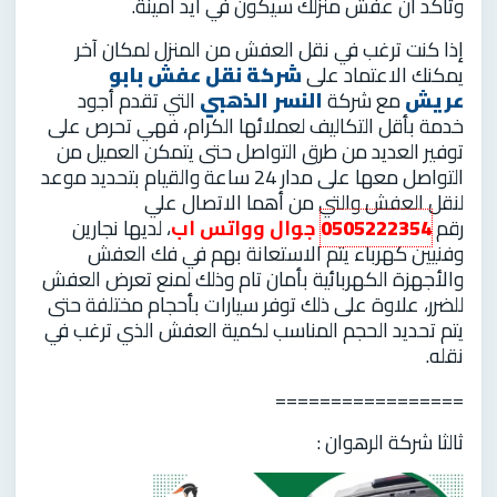
وتاكد أن عفش منزلك سيكون في أيد أمينة.
إذا كنت ترغب في نقل العفش من المنزل لمكان آخر
يمكنك الاعتماد على
شركة نقل عفش بابو
عريش
مع شركة
النسر الذهبي
التي تقدم أجود
خدمة بأقل التكاليف لعملائها الكرام، فهي تحرص على
توفير العديد من طرق التواصل حتى يتمكن العميل من
التواصل معها على مدار 24 ساعة والقيام بتحديد موعد
لنقل العفش والتي من أهما الاتصال علي
رقم
0505222354
جوال وواتس اب
، لديها نجارين
وفنيين كهرباء يتم الاستعانة بهم في فك العفش
والأجهزة الكهربائية بأمان تام وذلك لمنع تعرض العفش
للضرر، علاوة على ذلك توفر سيارات بأحجام مختلفة حتى
يتم تحديد الحجم المناسب لكمية العفش الذي ترغب في
نقله.
=================
ثالثا شركة الرهوان :