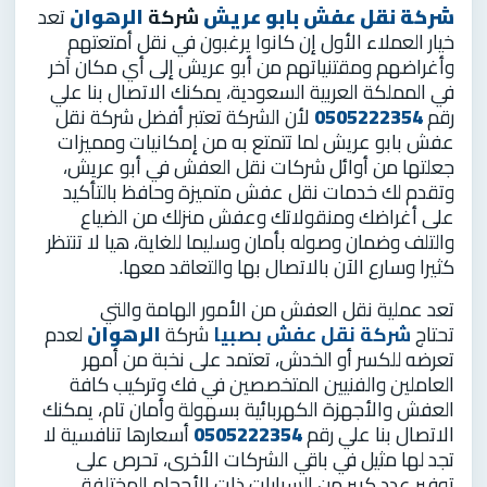
شركة نقل عفش بابو عريش
شركة
الرهوان
تعد
خيار العملاء الأول إن كانوا يرغبون في نقل أمتعتهم
وأغراضهم ومقتنياتهم من أبو عريش إلى أي مكان آخر
في المملكة العربية السعودية، يمكنك الاتصال بنا علي
رقم
0505222354
لأن الشركة تعتبر أفضل شركة نقل
عفش بابو عريش لما تتمتع به من إمكانيات ومميزات
جعلتها من أوائل شركات نقل العفش في أبو عريش،
وتقدم لك خدمات نقل عفش متميزة وحافظ بالتأكيد
على أغراضك ومنقولاتك وعفش منزلك من الضياع
والتلف وضمان وصوله بأمان وسليما للغاية، هيا لا تنتظر
كثيرا وسارع الآن بالاتصال بها والتعاقد معها.
تعد عملية نقل العفش من الأمور الهامة والتي
تحتاج
شركة نقل عفش بصبيا
شركة
الرهوان
لعدم
تعرضه للكسر أو الخدش، تعتمد على نخبة من أمهر
العاملين والفنيين المتخصصين في فك وتركيب كافة
العفش والأجهزة الكهربائية بسهولة وأمان تام، يمكنك
الاتصال بنا علي رقم
0505222354
أسعارها تنافسية لا
تجد لها مثيل في باقي الشركات الأخرى، تحرص على
توفير عدد كبير من السيارات ذات الأحجام المختلفة