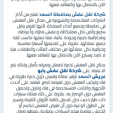
الآن بالاتصال بها والتعاقد معها.
شركة نقل عفش بصامطة
السعد
تعتبر من أكثر
الشركات المتخصصة والشهيرة في مجال نقل العفش
في صامطة وجميع أنحاء المملكة، لأنها تقوم بنقل
سريع وآمن لكل ممتلكاتك وعفش منزلك وأغراضك
وباحترافية كبيرة وجودة عالية، مما جعلها تكسب ثقة
جميع عملائها، علاوة على تقديمها أسعارا مناسبة
وخرافية لكل عملائها من مختلف الفئات والطبقات، هيا
لا تتردد وسارع الآن بالاتصال بها لتتعاقد معها.
يحتاج نقل العفش لخبرة لضمان وصوله بأمان ولذلك يتم
الاعتماد على
شركة نقل عفش بابو
عريش
السعد
توفر عمالة وفنيين ذوي خبرة طويلة في
فك وتركيب العفش دون تعرضه للضرر، تعتمد على أحدث
الأجهزة والآلات المستخدمة في فك وتنزيل وتحميل
العفش دون الإضرار به، علاوة على ذلك تمتلك سيارات
ذات طراز حديث حتى تتحمل كافة الأوزان الثقيلة وتسير
على الطرق الوعرة دون أن تعرض العفش للكسر أو
الخدش، مزودة هذه السيارات بصناديق مبطنه وورق