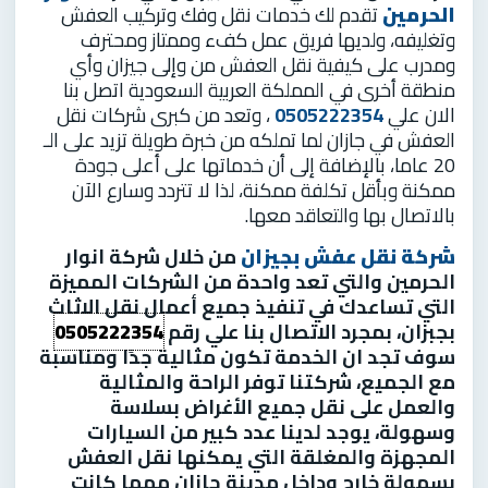
الحرمين
تقدم لك خدمات نقل وفك وتركيب العفش
وتغليفه، ولديها فريق عمل كفء وممتاز ومحترف
ومدرب على كيفية نقل العفش من وإلى جيزان وأي
منطقة أخرى في المملكة العربية السعودية اتصل بنا
الان علي
0505222354
، وتعد من كبرى شركات نقل
العفش في جازان لما تملكه من خبرة طويلة تزيد على الـ
20 عاما، بالإضافة إلى أن خدماتها على أعلى جودة
ممكنة وبأقل تكلفة ممكنة، لذا لا تتردد وسارع الآن
بالاتصال بها والتعاقد معها.
شركة نقل عفش بجيزان
من خلال شركة انوار
الحرمين والتي تعد واحدة من الشركات المميزة
التي تساعدك في تنفيذ جميع أعمال نقل الاثاث
بجبزان، بمجرد الاتصال بنا علي رقم
0505222354
سوف تجد ان الخدمة تكون مثالية جدًا ومناسبة
مع الجميع، شركتنا توفر الراحة والمثالية
والعمل على نقل جميع الأغراض بسلاسة
وسهولة، يوجد لدينا عدد كبير من السيارات
المجهزة والمغلقة التي يمكنها نقل العفش
بسهولة خارج وداخل مدينة جازان مهما كانت