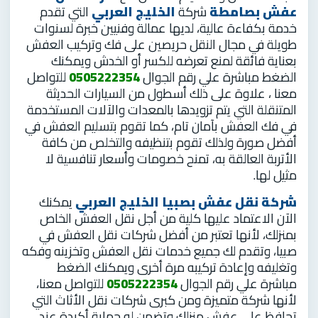
عفش بصامطة
شركة
الخليج العربي
التي تقدم
خدمة بكفاءة عالية، لديها عمالة وفنيين خبرة لسنوات
طويلة في مجال النقل حريصين على فك وتركيب العفش
بعناية فائقة لمنع تعرضه للكسر أو الخدش ويمكنك
الضغط مباشرة علي رقم الجوال
0505222354
للتواصل
معنا ، علاوة على ذلك أسطول من السيارات الحديثة
المتنقلة التي يتم تزويدها بالمعدات والآلات المستخدمة
في فك العفش بآمان تام، كما تقوم بتسليم العفش في
أفضل صورة ولذلك تقوم بتنظيفه والتخلص من كافة
الأتربة العالقة به، تمنح خصومات وأسعار تنافسية لا
مثيل لها.
شركة نقل عفش بصبيا
الخليج العربي
يمكنك
الآن الاعتماد عليها كلية من أجل نقل العفش الخاص
بمنزلك، لأنها تعتبر من أفضل شركات نقل العفش في
صبيا، وتقدم لك جميع خدمات نقل العفش وتخزينه وفكه
وتغليفه وإعادة تركيبه مرة أخرى ويمكنك الضغط
مباشرة علي رقم الجوال
0505222354
للتواصل معنا،
لأنها شركة متميزة ومن كبرى شركات نقل الأثاث التي
تحافظ على عفش منزلك وتضمن له حماية أكيدة عند