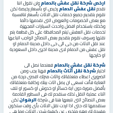
ارخص شركة نقل عفش بالدمام
ولن نقول اننا
نقدم
نقل عفش الدمام
رخيص او بأسعار رخيصة لكن
نقوم بتقديم جميع خدمات نقل الاثاث بأسعار تنافسية
مع بعض الخصومات والعروض التى نقدمها دائما
وكذلك باستخدام افضل واحدث السيارات المجهزة
لخدمات نقل العفش ليتم المحافظة على كل قطعة يتم
نقلها وسوف نقوم بتقديم بعض النصائح الواجب اتباعها
عند نقل الاثاث من حى الى حى داخل مدينة الدمام او
نقل عفش من الدمام لاى مدينة اخرى داخل السعودية
او خارجها
شركة نقل عفش بالدمام
فعندما نصل الى
اختيار
شركة نقل أثاث بالدمام
فهنا يجب ومن
الضرورى اعطاء متعلقاتك واثاث منزلك اقصى درجة من
العناية فأنت تسعى ان يصل اثاث بيتك وكافة متعلقاتك
بأفضل صورة دون اية خسائر او خدوش او كسور او تلف
اثناء عملية النقل لذلك سنقدم لك فى السطور القادمة
بعض النصائح التى نتبعها هنا فى شركة
الرهوان
لكن
سنقدمها لك حتى اذا اردت نقل الاثاث بأى وقت ستكون
مفيدة لك وهو ملخص عن كيفية شحن الاثاث وما هى