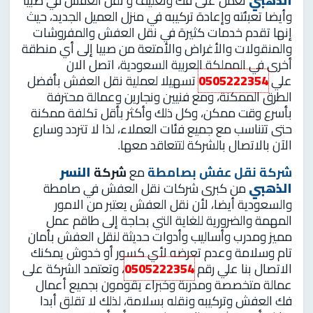
الذهبي
تعمل على فك وتغليف و نقل العفش في صبيا
وأيضا تعبئته وإعادة تركيبه في منزل العميل الجديد، حيث
إنها تقدم خدمات كثيرة في نقل العفش والمفروشات
والمنقولات والأغراض والأمتعة من صبيا إلى أي منطقة
أخرى في المملكة العربية السعودية، اتصل الان
علي
0505222354
تسهيلا لعملية نقل العفش بأفضل
الطرق الممكنة، ومع فنيين ونجارين وعمالة محترفة
بأسرع وقت ممكن، وكل ذلك وأكثر بأقل تكلفة ممكنة
حتى تتناسب مع جميع فئات العملاء، لذا لا تتردد وسارع
الآن بالاتصال بالشركة لتتعاقد معها.
شركة نقل عفش بصامطة
مع
شركة
النسر
الذهبي
من كبرى شركات نقل العفش في صامطة
والسعودية أيضا، لأن نقل العفش يعتبر من الامور
المهمة والضرورية للغاية التي بحاجة إلى طاقم عمل
مميز ومدرب وأساليب وأدوات حديثة لنقل العفش بأمان
تام وسلامة وعدم تعرضه لأي كسور أو خدوش يمكنك
الاتصال بنا علي رقم
0505222354
، وتعتمد الشركة على
عمالة متخصصة ومدربة وخبراء يقومون بجميع أعمال
فك العفش وتركيبه ونقله بسلامة، لذلك لا تقلق أبدا