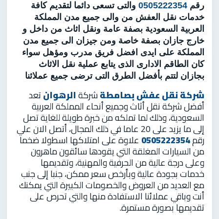
رقم
0505222354
والتى تسعى دائما لتقديم كافة
خدمات نقل العفش من والى جميع مدن المملكة
العربية السعودية بصفة عامة ونقل اثاث من داخل و
خارج جازان بصفة خاصة ومن جيزان الى جميع مدن
المملكة على ايدى افضل فريق مدرب ومؤهل سواء
كان الطاقم الادارى الذى يتابع عملية نقل الاثاث
بجازان لتتم بأفضل الطرق التى ترضى جميع عملائنا
شركة نقل عفش بصامطة
شركة
الرهوان
تعد
أفضل شركة نقل أثاث وجميع أنحاء المملكة العربية
السعودية، وذلك لما تملكه من خبرة طويلة للغاية تصل
إلى ما يزيد على 20 عاما في ذلك المجال، أتصل الان علي
رقم
0505222354
علاوة على امتلاكها اسطولا ضخما
من السيارات المغلقة التي يقودها سائقون ماهرون
وعلى درجة عالية من الحرفية والمهنية، وتقديمها
خدمات بجودة عالية وبأرخص سعر ممكن، جنبا إلى جنب
مع العديد من العروض والخصومات الكبيرة التي يمكنك
أنت وباقي عملائنا الاستفادة منها والتي تحرص على
تقديمها بصورة مستمرة.