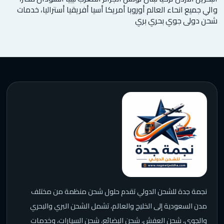
والي جميع انحاء العالم أوروبا أمريكا أسيا أفريقيا أستراليا، خدمات
شحن دولى جوي بحري بري
نجمة جدة للشحن الدولي تقدم حلول شحن منظمة من مختلف
مدن السعودية إلى الخليج والعالم، تشمل الشحن البري والبحري
والجوي، شحن العفش، شحن البضائع، شحن السيارات، وخدمات