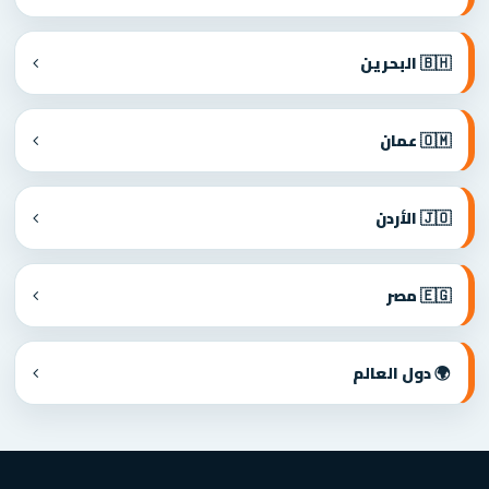
🇧🇭 البحرين
🇴🇲 عمان
🇯🇴 الأردن
🇪🇬 مصر
🌍 دول العالم