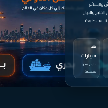
 والبضائع
الخليج والدول
 تناسب طبيعة
🚗
سيارات
حلول شحن
مخصصة