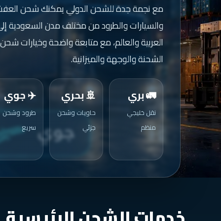
مع نجمة جدة للشحن الدولي يمكنك شحن العفش
والسيارات والطرود من مختلف مدن السعودية إلى 
العربية والعالم، مع متابعة واضحة وخيارات شحن
الشحنة والوجهة والميزانية.
🚛 بري
🚢 بحري
✈️ جوي
نقل خليجي
حاويات وشحن
طرود وشحن
منظم
جزئي
سريع
خدمات الشحن الرئيسية