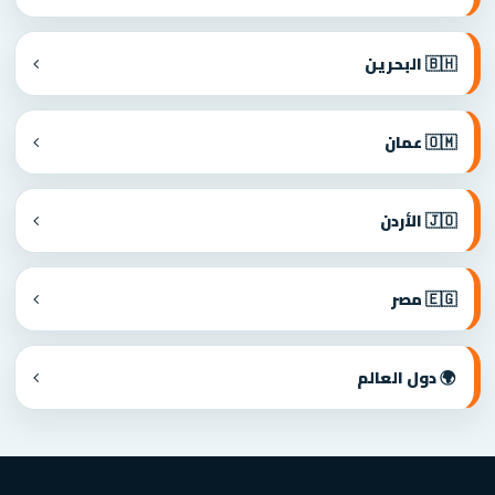
🇧🇭 البحرين
🇴🇲 عمان
🇯🇴 الأردن
🇪🇬 مصر
🌍 دول العالم