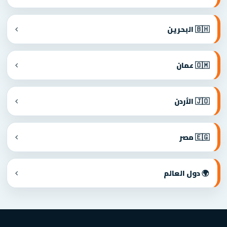
🇧🇭 البحرين
🇴🇲 عمان
🇯🇴 الأردن
🇪🇬 مصر
🌍 دول العالم