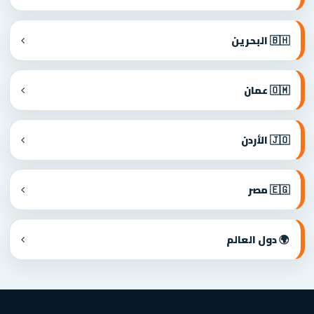
🇧🇭 البحرين
🇴🇲 عمان
🇯🇴 الأردن
🇪🇬 مصر
🌍 دول العالم